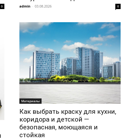
admin
-
03.08.2026
0
0
Материалы
Как выбрать краску для кухни,
коридора и детской —
безопасная, моющаяся и
стойкая
и