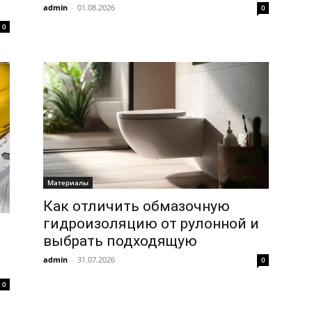
admin
-
01.08.2026
0
0
Материалы
Как отличить обмазочную
гидроизоляцию от рулонной и
и
выбрать подходящую
admin
-
31.07.2026
0
0