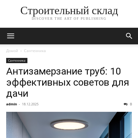
Строительный склад
DISCOVER THE ART OF PUBLISHING
Домой
Сантехника
Сантехника
Антизамерзание труб: 10
эффективных советов для
дачи
admin
-
18.12.2025
0