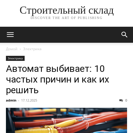
Строительный склад
DISCOVER THE ART OF PUBLISHING
Домой
Электрика
Электрика
Автомат выбивает: 10
частых причин и как их
решить
admin
-
17.12.2025
0