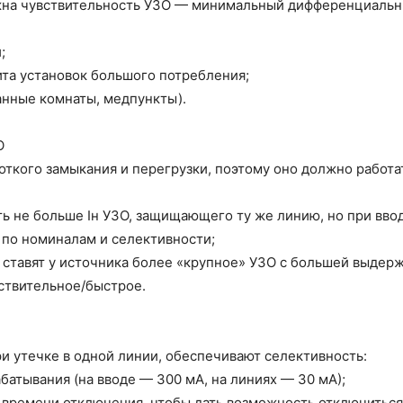
жна чувствительность УЗО — минимальный дифференциальны
;
та установок большого потребления;
анные комнаты, медпункты).
О
откого замыкания и перегрузки, поэтому оно должно работа
ь не больше Iн УЗО, защищающего ту же линию, но при вво
 по номиналам и селективности;
ставят у источника более «крупное» УЗО с большей выдер
ствительное/быстрое.
и утечке в одной линии, обеспечивают селективность:
батывания (на вводе — 300 мА, на линиях — 30 мА);
 времени отключения, чтобы дать возможность отключиться