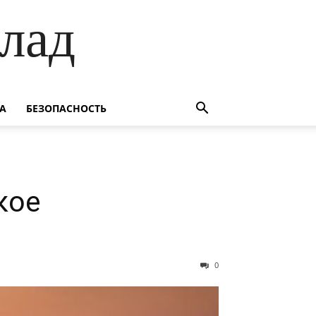
лад
А
БЕЗОПАСНОСТЬ
кое
0