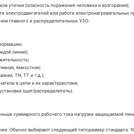
ов утечки (опасность поражения человека и возгорания);
те электродвигателей или работе электронагревательных п
ем главного и распределительных УЗО.
формацию:
ждой линии);
жительность;
тивная, ёмкостная;
ная, TN, TT и т.д.);
тели в цепи и их характеристики;
установки (щит/распределитель).
ньше суммарного рабочего тока нагрузки защищаемой линии
линии. Обычно выбирают следующий типоразмер стандарта: 16, 2