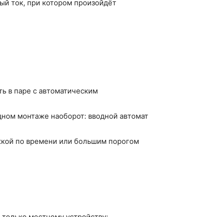
й ток, при котором произойдёт
ть в паре с автоматическим
дном монтаже наоборот: вводной автомат
жкой по времени или большим порогом
 только местному устройству;