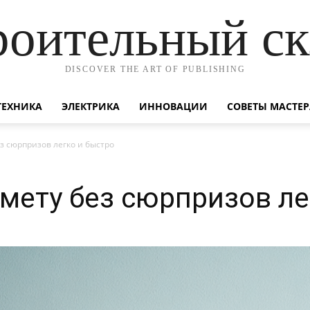
роительный ск
DISCOVER THE ART OF PUBLISHING
ТЕХНИКА
ЭЛЕКТРИКА
ИННОВАЦИИ
СОВЕТЫ МАСТЕР
ез сюрпризов легко и быстро
смету без сюрпризов ле