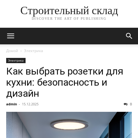
Строительный склад
DISCOVER THE ART OF PUBLISHING
Домой
Электрика
Электрика
Как выбрать розетки для
кухни: безопасность и
дизайн
admin
-
15.12.2025
0