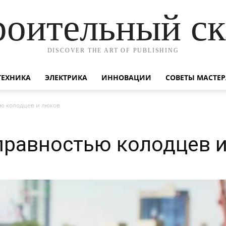
роительный ск
DISCOVER THE ART OF PUBLISHING
ТЕХНИКА
ЭЛЕКТРИКА
ИННОВАЦИИ
СОВЕТЫ МАСТЕР
ью колодцев и люков
правностью колодцев 