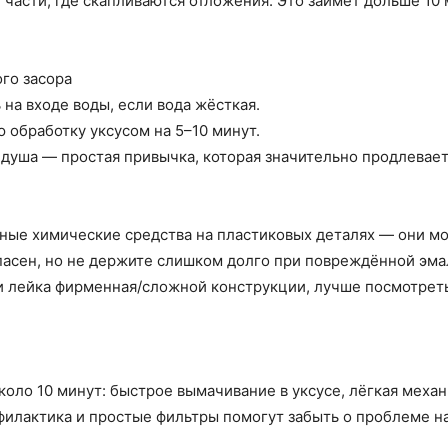
 части, где скапливаются отложения. Это займёт дольше 10 
ого засора
на входе воды, если вода жёсткая.
 обработку уксусом на 5–10 минут.
душа — простая привычка, которая значительно продлевает
ные химические средства на пластиковых деталях — они мо
пасен, но не держите слишком долго при повреждённой эма
и лейка фирменная/сложной конструкции, лучше посмотрет
коло 10 минут: быстрое вымачивание в уксусе, лёгкая меха
филактика и простые фильтры помогут забыть о проблеме н