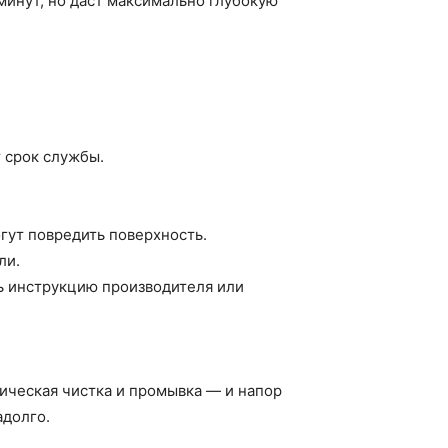
минут, но даст максимально глубокую
 срок службы.
гут повредить поверхность.
ли.
ь инструкцию производителя или
ническая чистка и промывка — и напор
адолго.