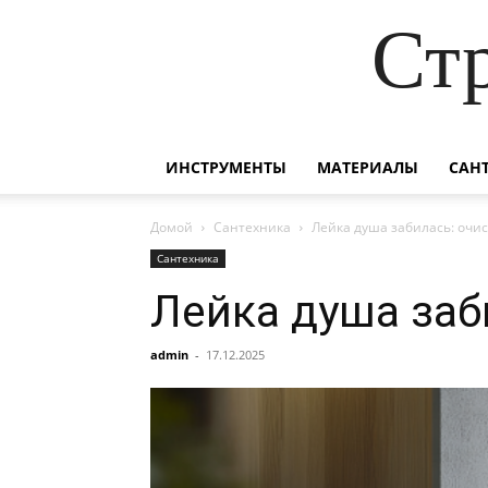
Ст
ИНСТРУМЕНТЫ
МАТЕРИАЛЫ
САН
Домой
Сантехника
Лейка душа забилась: очис
Сантехника
Лейка душа заб
admin
-
17.12.2025