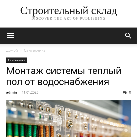
Строительный склад
DISCOVER THE ART OF PUBLISHING
Домой
Сантехника
Сантехника
Монтаж системы теплый
пол от водоснабжения
admin
-
11.01.2025
0