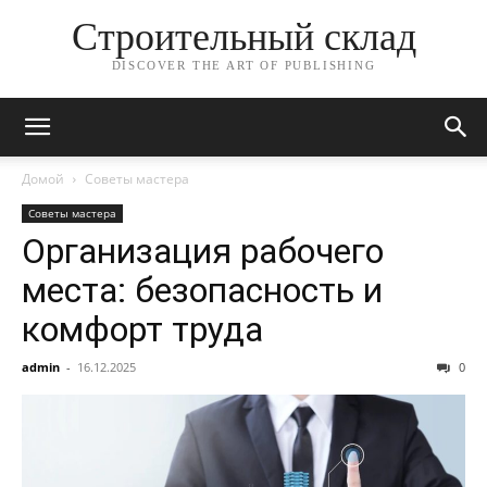
Строительный склад
DISCOVER THE ART OF PUBLISHING
Домой
Советы мастера
Советы мастера
Организация рабочего
места: безопасность и
комфорт труда
admin
-
16.12.2025
0