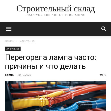
Строительный склад
DISCOVER THE ART OF PUBLISHING
Домой
Электрика
Электрика
Перегорела лампа часто:
причины и что делать
admin
-
20.12.2025
0