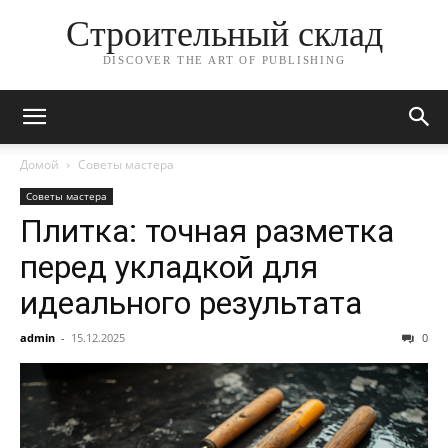
Строительный склад
DISCOVER THE ART OF PUBLISHING
Домой
Советы мастера
Советы мастера
Плитка: точная разметка
перед укладкой для
идеального результата
admin
-
15.12.2025
0