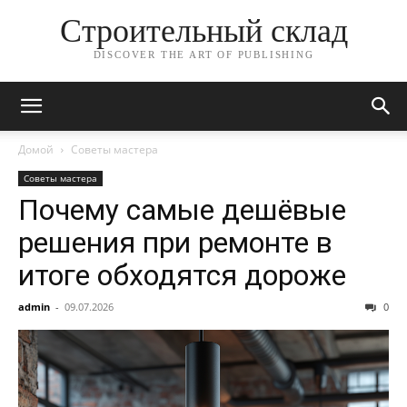
Строительный склад
DISCOVER THE ART OF PUBLISHING
Домой
Советы мастера
Советы мастера
Почему самые дешёвые
решения при ремонте в
итоге обходятся дороже
admin
-
09.07.2026
0