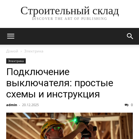
Строительный склад
DISCOVER THE ART OF PUBLISHING
Домой
Электрика
Электрика
Подключение
выключателя: простые
схемы и инструкция
admin
-
20.12.2025
0