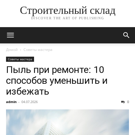
Строительный склад
DISCOVER THE ART OF PUBLISHING
Домой
Советы мастера
Советы мастера
Пыль при ремонте: 10
способов уменьшить и
избежать
admin
-
04.07.2026
0