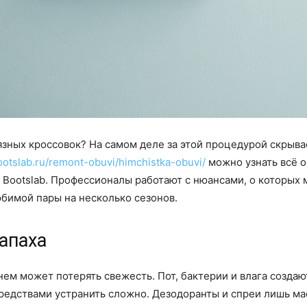
язных кроссовок? На самом деле за этой процедурой скрыва
bootslab.ru/remont-obuvi/himchistka-obuvi/
можно узнать всё о
Bootslab. Профессионалы работают с нюансами, о которых 
бимой пары на несколько сезонов.
апаха
нем может потерять свежесть. Пот, бактерии и влага созда
редствами устранить сложно. Дезодоранты и спреи лишь мас