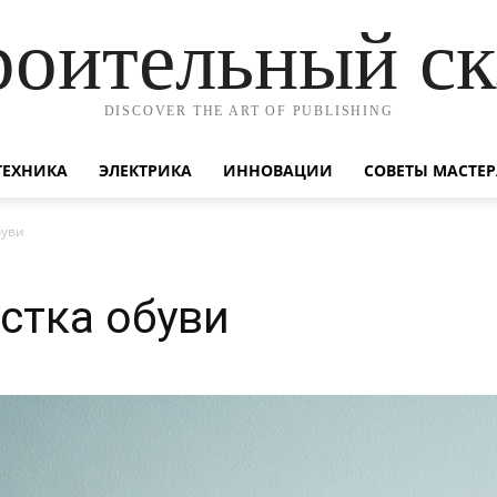
роительный ск
DISCOVER THE ART OF PUBLISHING
ТЕХНИКА
ЭЛЕКТРИКА
ИННОВАЦИИ
СОВЕТЫ МАСТЕР
буви
стка обуви