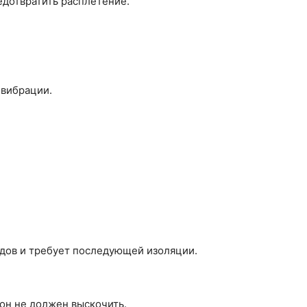
едотвратить расплетение.
 вибрации.
дов и требует последующей изоляции.
он не должен выскочить.