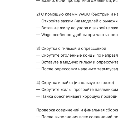
— Важно: если провод многожильный, исп
2) С помощью клемм WAGO (быстрый и н
— Откройте зажим (на моделей с рычажк
— Вставьте жилу до упора и закройте за
— Wago особенно удобны при частых пер
3) Скрутка с гильзой и опрессовкой
— Скрутите оголённые концы по направ
— Вставьте в медную гильзу и опрессуйт
— После опрессовки наденьте термоусад
4) Скрутка и пайка (используется реже)
— Скрутите жилы, прогрейте паяльником
— Пайка обеспечивает хорошую проводим
Проверка соединений и финальная сборк
— После выполнения всех соединений пр