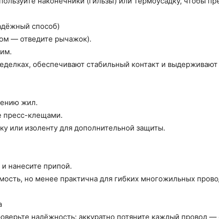
ользуйте наконечники (гильзы) или термоусадку, чтобы пр
адёжный способ)
ом — отведите рычажок).
жим.
еделках, обеспечивают стабильный контакт и выдерживают
лению жил.
е пресс-клещами.
ку или изоленту для дополнительной защиты.
 и нанесите припой.
ость, но менее практична для гибких многожильных прово
а
оверьте надёжность: аккуратно потяните каждый провод — 