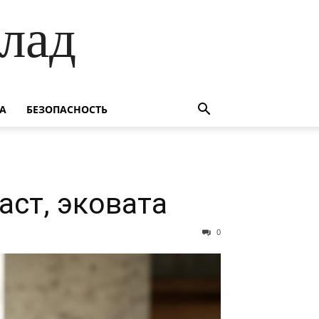
лад
А
БЕЗОПАСНОСТЬ
аст, эковата
0