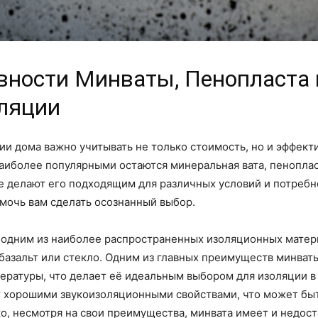
ности Минваты, Пенопласта 
ляции
и дома важно учитывать не только стоимость, но и эффекти
иболее популярными остаются минеральная вата, пенопласт
ые делают его подходящим для различных условий и потреб
омочь вам сделать осознанный выбор.
я одним из наиболее распространенных изоляционных матер
 базальт или стекло. Одним из главных преимуществ минват
ературы, что делает её идеальным выбором для изоляции 
ет хорошими звукоизоляционными свойствами, что может бы
, несмотря на свои преимущества, минвата имеет и недоста