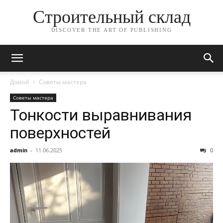
Строительный склад
DISCOVER THE ART OF PUBLISHING
Домой
Советы мастера
Советы мастера
Тонкости выравнивания
поверхностей
admin
-
11.06.2025
0