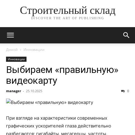
Строительный склад
DISCOVER THE ART OF PUBLISHING
Домой
Инновации
Инновации
Выбираем «правильную»
видеокарту
manager
-
25.10.2025
0
При взгляде на характеристики современных
графических ускорителей глаза действительно
разбегаются: гигабайты, мегагерцы, частоты,