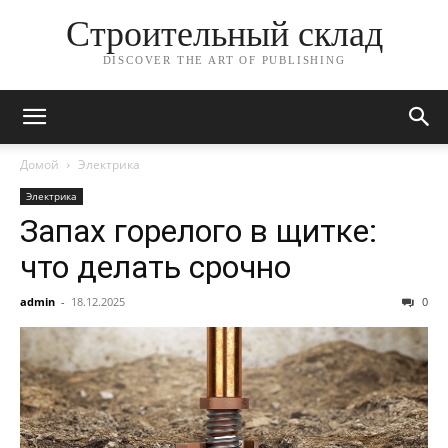
Строительный склад
DISCOVER THE ART OF PUBLISHING
Домой
Электрика
Электрика
Запах горелого в щитке:
что делать срочно
admin
-
18.12.2025
0